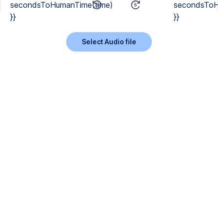
secondsToHumanTime(time)
secondsToH
}}
}}
Select Audio file