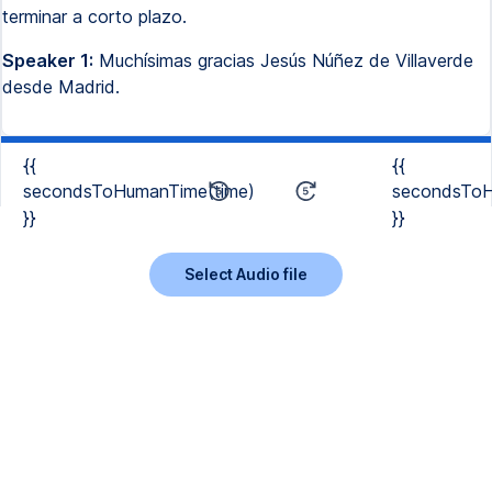
terminar a corto plazo.
Speaker 1:
Muchísimas gracias Jesús Núñez de Villaverde
desde Madrid.
{{
{{
secondsToHumanTime(time)
secondsToH
}}
}}
Select Audio file