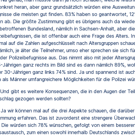
onkret heran, aber ganz grundsätzlich würden eine Ausweitun
gnisse die meisten gut finden. 83% haben so geantwortet, 1
n ab. Die größte Zustimmung gibt es übrigens auch da wiede
 betroffenen Bundesland, nämlich in Sachsen-Anhalt, aber die 
eibefugnissen, die ist offenbar auch eine Frage des Alters. I
mal auf die Zahlen aufgeschlüsselt nach Altersgruppen schaue
mlich, je älter die Teilnehmer, umso eher sprechen sie sich fü
er Polizeibefugnisse aus. Das nimmt also mit jeder Altersgru
-Jährigen ganz rechts im Bild sind es dann nämlich 89%, wo
er 30-Jährigen ganz links 74% sind. Ja und spannend ist auch
 als Männer umfangreichere Möglichkeiten für die Polizei wü
Und gibt es weitere Konsequenzen, die in den Augen der Te
schlag gezogen werden sollten?
Ja wir können mal auf die drei Aspekte schauen, die darüber
immung erfahren. Das ist zuvorderst eine strengere Überwa
 Die würden sich 78% wünschen, gefolgt von einem bessere
saustausch, zum einen sowohl innerhalb Deutschlands zwisc