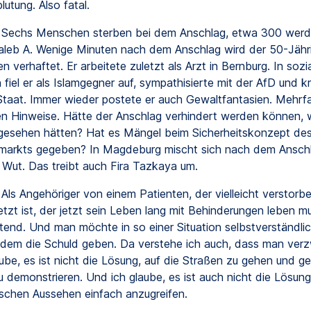
lutung. Also fatal.
Sechs Menschen sterben bei dem Anschlag, etwa 300 werde
aleb A. Wenige Minuten nach dem Anschlag wird der 50-Jähr
n verhaftet. Er arbeitete zuletzt als Arzt in Bernburg. In sozi
iel er als Islamgegner auf, sympathisierte mit der AfD und kri
taat. Immer wieder postete er auch Gewaltfantasien. Mehrfa
n Hinweise. Hätte der Anschlag verhindert werden können, 
gesehen hätten? Hat es Mängel beim Sicherheitskonzept de
arkts gegeben? In Magdeburg mischt sich nach dem Anschl
 Wut. Das treibt auch Fira Tazkaya um.
Als Angehöriger von einem Patienten, der vielleicht verstorben
tzt ist, der jetzt sein Leben lang mit Behinderungen leben mu
ütend. Und man möchte in so einer Situation selbstverständli
dem die Schuld geben. Da verstehe ich auch, dass man verzwe
aube, es ist nicht die Lösung, auf die Straßen zu gehen und g
u demonstrieren. Und ich glaube, es ist auch nicht die Lösu
ischen Aussehen einfach anzugreifen.