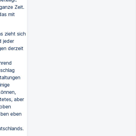
ganze Zeit.
das mit
s zieht sich
d jeder
gen derzeit
hrend
nschlag
taltungen
inige
können,
tetes, aber
roben
haben eben
utschlands.