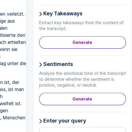
Key Takeaways
n verletzt.
ige aus
Extract key takeaways from the content of
alen
the transcript.
tisierte den
ch erhielten
Generate
wenn sie
s
ag unter die
Sentiments
Analyze the emotional tone of the transcript
to determine whether the sentiment is
 ist, der
positive, negative, or neutral.
ss, ist man
ch
Generate
ifelt ist.
egen
ng, Menschen
Enter your query