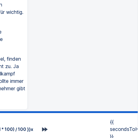
n
r wichtig.
e
ie
el, finden
ht zu. Ja
hlkampf
ollte immer
nehmer gibt
{{
secondsToH
* 100) / 100 }}x
}}