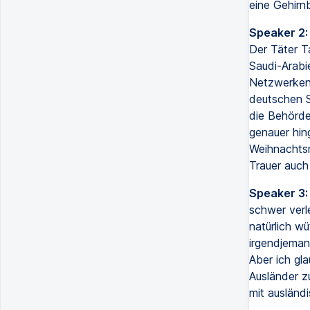
eine Gehirnb
Speaker 2:
Der Täter T
Saudi-Arabie
Netzwerken f
deutschen S
die Behörde
genauer hin
Weihnachtsm
Trauer auch
Speaker 3:
schwer verle
natürlich w
irgendjeman
Aber ich gl
Ausländer z
mit ausländ