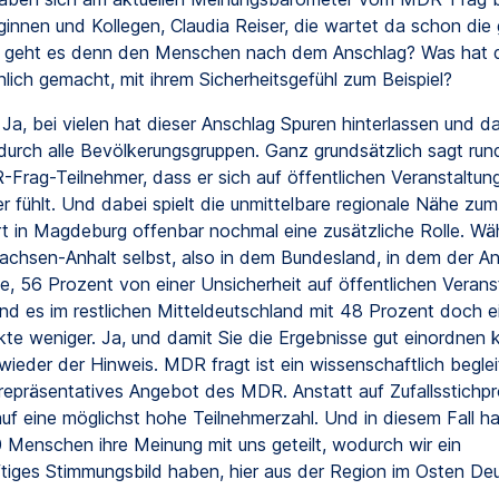
ginnen und Kollegen, Claudia Reiser, die wartet da schon die 
e geht es denn den Menschen nach dem Anschlag? Was hat 
lich gemacht, mit ihrem Sicherheitsgefühl zum Beispiel?
Ja, bei vielen hat dieser Anschlag Spuren hinterlassen und da
 durch alle Bevölkerungsgruppen. Ganz grundsätzlich sagt run
Frag-Teilnehmer, dass er sich auf öffentlichen Veranstaltun
r fühlt. Und dabei spielt die unmittelbare regionale Nähe zum
t in Magdeburg offenbar nochmal eine zusätzliche Rolle. Wä
Sachsen-Anhalt selbst, also in dem Bundesland, in dem der A
e, 56 Prozent von einer Unsicherheit auf öffentlichen Verans
ind es im restlichen Mitteldeutschland mit 48 Prozent doch e
te weniger. Ja, und damit Sie die Ergebnisse gut einordnen 
wieder der Hinweis. MDR fragt ist ein wissenschaftlich beglei
 repräsentatives Angebot des MDR. Anstatt auf Zufallsstichp
auf eine möglichst hohe Teilnehmerzahl. Und in diesem Fall 
 Menschen ihre Meinung mit uns geteilt, wodurch wir ein
tiges Stimmungsbild haben, hier aus der Region im Osten De