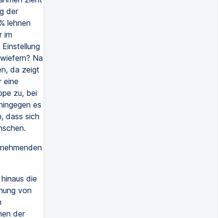
g der
2% lehnen
r im
Einstellung
nwiefern? Na
n, da zeigt
r eine
ppe zu, bei
hingegen es
, dass sich
nschen.
ilnehmenden
 hinaus die
chung von
n
hen der