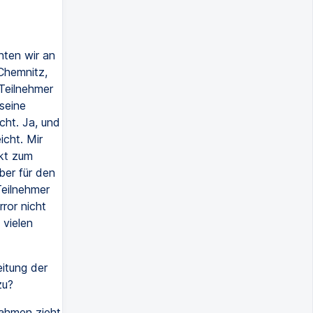
nten wir an
Chemnitz,
Teilnehmer
seine
cht. Ja, und
icht. Mir
akt zum
aber für den
Teilnehmer
ror nicht
 vielen
itung der
zu?
ahmen zieht