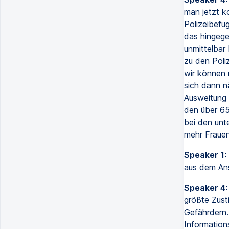
man jetzt k
Polizeibefu
das hingege
unmittelbar
zu den Poliz
wir können 
sich dann nä
Ausweitung d
den über 65
bei den unt
mehr Frauen
Speaker 1:
aus dem An
Speaker 4:
größte Zust
Gefährdern.
Information