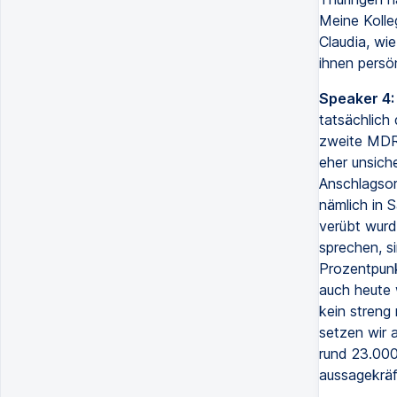
Meine Kolle
Claudia, wi
ihnen persön
Speaker 4:
tatsächlich
zweite MDR-
eher unsiche
Anschlagsor
nämlich in 
verübt wurd
sprechen, s
Prozentpunk
auch heute 
kein streng
setzen wir 
rund 23.000
aussagekräf