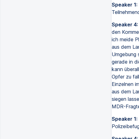
Speaker 1:
Teilnehmend
Speaker 4:
den Komment
ich meide P
aus dem Lan
Umgebung sc
gerade in d
kann überal
Opfer zu fal
Einzelnen i
aus dem Lan
siegen lass
MDR-Fragte
Speaker 1:
Polizeibefu
Speaker 4: