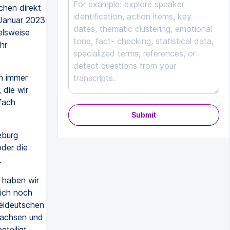
chen direkt
 Januar 2023
elsweise
hr
n immer
 die wir
fach
Submit
eburg
der die
.
 haben wir
lich noch
eldeutschen
Sachsen und
teiligt.