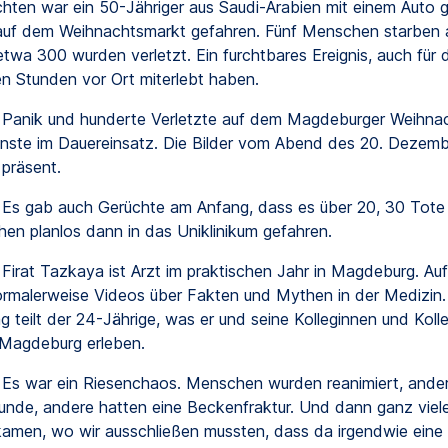
hten war ein 50-Jähriger aus Saudi-Arabien mit einem Auto ge
uf dem Weihnachtsmarkt gefahren. Fünf Menschen starben
twa 300 wurden verletzt. Ein furchtbares Ereignis, auch für di
n Stunden vor Ort miterlebt haben.
Panik und hunderte Verletzte auf dem Magdeburger Weihnac
nste im Dauereinsatz. Die Bilder vom Abend des 20. Dezemb
präsent.
Es gab auch Gerüchte am Anfang, dass es über 20, 30 Tote
chen planlos dann in das Uniklinikum gefahren.
Firat Tazkaya ist Arzt im praktischen Jahr in Magdeburg. Au
ormalerweise Videos über Fakten und Mythen in der Medizin
g teilt der 24-Jährige, was er und seine Kolleginnen und Kol
 Magdeburg erleben.
Es war ein Riesenchaos. Menschen wurden reanimiert, ande
unde, andere hatten eine Beckenfraktur. Und dann ganz viele
kamen, wo wir ausschließen mussten, dass da irgendwie eine F