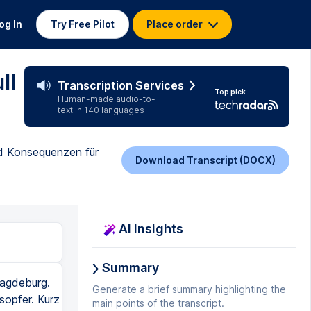
og In
Try Free Pilot
Place order
ll
Transcription Services
Top pick
Human-made audio-to-
text in 140 languages
d Konsequenzen für
Download Transcript (DOCX)
AI Insights
Summary
agdeburg.
Generate a brief summary highlighting the
sopfer. Kurz
main points of the transcript.