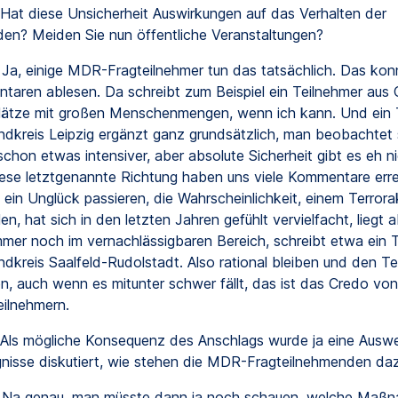
Hat diese Unsicherheit Auswirkungen auf das Verhalten der
en? Meiden Sie nun öffentliche Veranstaltungen?
Ja, einige MDR-Fragteilnehmer tun das tatsächlich. Das kon
aren ablesen. Da schreibt zum Beispiel ein Teilnehmer aus 
lätze mit großen Menschenmengen, wenn ich kann. Und ein 
dkreis Leipzig ergänzt ganz grundsätzlich, man beobachtet 
hon etwas intensiver, aber absolute Sicherheit gibt es eh ni
iese letztgenannte Richtung haben uns viele Kommentare erre
l ein Unglück passieren, die Wahrscheinlichkeit, einem Terror
len, hat sich in den letzten Jahren gefühlt vervielfacht, liegt 
mmer noch im vernachlässigbaren Bereich, schreibt etwa ein 
dkreis Saalfeld-Rudolstadt. Also rational bleiben und den Ter
en, auch wenn es mitunter schwer fällt, das ist das Credo von
ilnehmern.
Als mögliche Konsequenz des Anschlags wurde ja eine Auswe
gnisse diskutiert, wie stehen die MDR-Fragteilnehmenden da
Na genau, man müsste dann ja noch schauen, welche Maßn