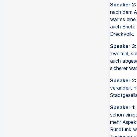
Speaker 2:
nach dem An
war es eine
auch Briefe
Dreckvolk.
Speaker 3:
zweimal, sol
auch abgesa
sicherer war
Speaker 2:
verändert h
Stadtgesell
Speaker 1:
schon einig
mehr Aspekt
Rundfunk w
Thüringen h