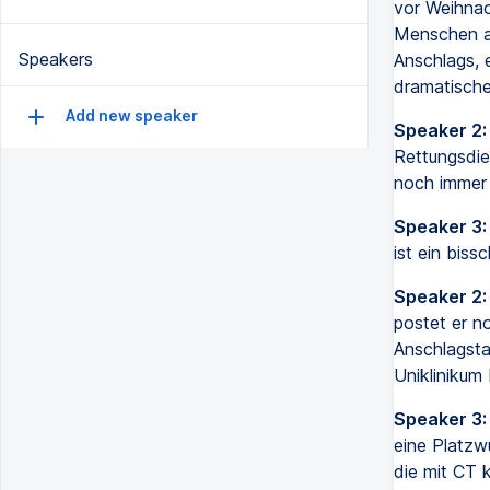
vor Weihnac
Menschen a
Speakers
Anschlags, e
dramatische
Add new speaker
Speaker 2:
Rettungsdie
noch immer 
Speaker 3:
ist ein biss
Speaker 2:
postet er n
Anschlagsta
Uniklinikum
Speaker 3:
eine Platzw
die mit CT 