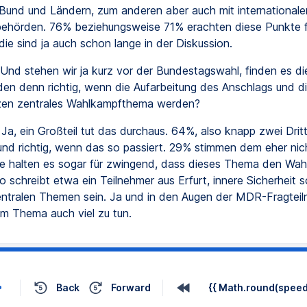
 Bund und Ländern, zum anderen aber auch mit internationale
behörden. 76% beziehungsweise 71% erachten diese Punkte fü
die sind ja auch schon lange in der Diskussion.
Und stehen wir ja kurz vor der Bundestagswahl, finden es di
en denn richtig, wenn die Aufarbeitung des Anschlags und d
en zentrales Wahlkampfthema werden?
Ja, ein Großteil tut das durchaus. 64%, also knapp zwei Dritt
 und richtig, wenn das so passiert. 29% stimmen dem eher nic
die halten es sogar für zwingend, dass dieses Thema den Wa
 schreibt etwa ein Teilnehmer aus Erfurt, innere Sicherheit s
entralen Themen sein. Ja und in den Augen der MDR-Fragteil
em Thema auch viel zu tun.
Back
Forward
{{ Math.round(speed 