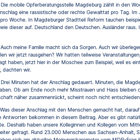
Die mobile Opferberatungsstelle Magdeburg zählt in den Wo
schlag eine rassistische oder rechte Gewalttat pro Tag. Im
 pro Woche. In Magdeburger Stadtteil Reform tauchen beispi
 wie dieser auf. Deutschland den Deutschen. Ausländer raus. I
Auch meine Familie macht sich da Sorgen. Auch wir überlege
len wir jetzt rausgehen? Wir hatten teilweise Veranstaltungen,
gt haben, jetzt hier in der Moschee zum Beispiel, weil es ein
, dachten wir.
Drei Minuten hat der Anschlag gedauert. Minuten, die Magd
aben. Ob am Ende noch mehr Misstrauen und Hass bleiben o
schaft näher zusammenrückt, scheint noch nicht entschieden
Was dieser Anschlag mit den Menschen gemacht hat, darauf
e Antworten bekommen in diesem Beitrag. Aber es gibt natür
e. Deshalb haben unsere Kolleginnen und Kollegen vom Mitt
eiter gefragt. Rund 23.000 Menschen aus Sachsen-Anhalt, 
aben sich am aktuellen Meinungsbarometer vom MDR-Frag be