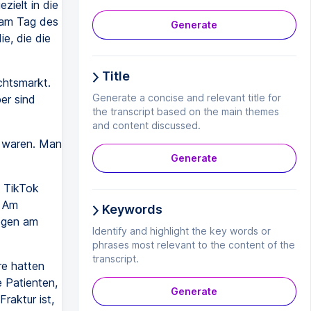
zielt in die
 am Tag des
Generate
e, die die
Title
htsmarkt.
Generate a concise and relevant title for
er sind
the transcript based on the main themes
and content discussed.
 waren. Man
Generate
f TikTok
. Am
Keywords
legen am
Identify and highlight the key words or
phrases most relevant to the content of the
transcript.
re hatten
 Patienten,
Generate
raktur ist,