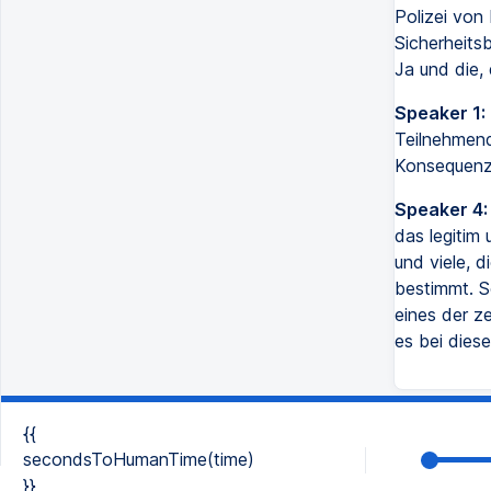
Polizei von
Sicherheits
Ja und die, 
Speaker 1:
Teilnehmend
Konsequenz
Speaker 4:
das legitim
und viele, 
bestimmt. So
eines der z
es bei dies
{{
secondsToHumanTime(time)
}}