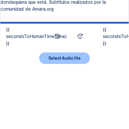
dondequiera que esté. Subtítulos realizados por la
comunidad de Amara.org
{{
{{
secondsToHumanTime(time)
secondsToH
}}
}}
Select Audio file