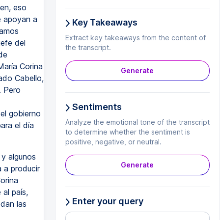
en, eso
e apoyan a
Key Takeaways
tamos
Extract key takeaways from the content of
efe del
the transcript.
de
María Corina
Generate
dado Cabello,
. Pero
Sentiments
del gobierno
Analyze the emotional tone of the transcript
ara el día
to determine whether the sentiment is
positive, negative, or neutral.
 y algunos
Generate
 a producir
orina
al país,
Enter your query
 dan las