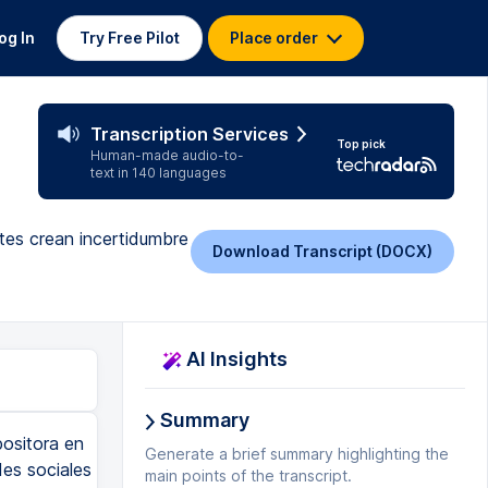
og In
Try Free Pilot
Place order
Transcription Services
Top pick
Human-made audio-to-
text in 140 languages
tes crean incertidumbre
Download Transcript (DOCX)
AI Insights
Summary
positora en
Generate a brief summary highlighting the
es sociales
main points of the transcript.