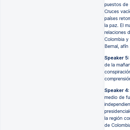
puestos de 
Cruces vací
países retom
la paz. El m
relaciones d
Colombia y 
Bernal, afí
Speaker 5:
de la mañan
conspiració
comprensión
Speaker 4:
medio de fu
independient
presidencial
la región c
de Colombia