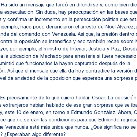
Ha sido un mensaje que tardó en difundirse y, como bien dic
 especulación. Sin duda, hay preocupación en las bases qu
a y confirma un incremento en la persecución política que es
 ejemplo, hace poco denunciaron el arresto de Noel Álvarez, j
nda del comando con Venezuela. Así que, la presión dentro 
ontra la oposición se intensifica y eso también recae sobre 
r, por ejemplo, el ministro de Interior, Justicia y Paz, Dios
ía la ubicación de Machado para arrestarla si fuera necesario
mintió que funcionarios la hayan capturado después de la
n. Así que el mensaje que ella da hoy contradice la versión 
nivel de ansiedad de la oposición que esperaba una sorpresa p
Es precisamente de lo que quiero hablar, Oscar. La oposición
s extranjeros habían hablado de esa gran sorpresa que se iba
oy, este 10 de enero, en torno a Edmundo González. Ahora, C
e que no se dan las condiciones para que Edmundo regrese 
ue Venezuela está más unida que nunca. ¿Qué significa no se
? ¿Esperaban algo diferente?