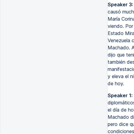
Speaker 3:
causó mucha
María Corin
viendo. Por
Estado Mira
Venezuela c
Machado. Aye
dijo que ten
también des
manifestació
y eleva el 
de hoy.
Speaker 1:
diplomático
el día de h
Machado dic
pero dice q
condiciones