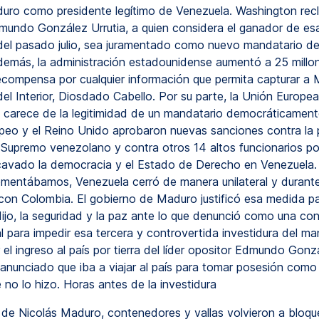
uro como presidente legítimo de Venezuela. Washington rec
mundo González Urrutia, a quien considera el ganador de es
del pasado julio, sea juramentado como nuevo mandatario del
demás, la administración estadounidense aumentó a 25 millo
recompensa por cualquier información que permita capturar a
del Interior, Diosdado Cabello. Por su parte, la Unión Europe
carece de la legitimidad de un mandatario democráticamente
peo y el Reino Unido aprobaron nuevas sanciones contra la 
l Supremo venezolano y contra otros 14 altos funcionarios po
avado la democracia y el Estado de Derecho en Venezuela
entábamos, Venezuela cerró de manera unilateral y durant
 con Colombia. El gobierno de Maduro justificó esa medida p
dijo, la seguridad y la paz ante lo que denunció como una con
l para impedir esa tercera y controvertida investidura del man
el ingreso al país por tierra del líder opositor Edmundo Gonzá
 anunciado que iba a viajar al país para tomar posesión como
 no lo hizo. Horas antes de la investidura
de Nicolás Maduro, contenedores y vallas volvieron a bloque