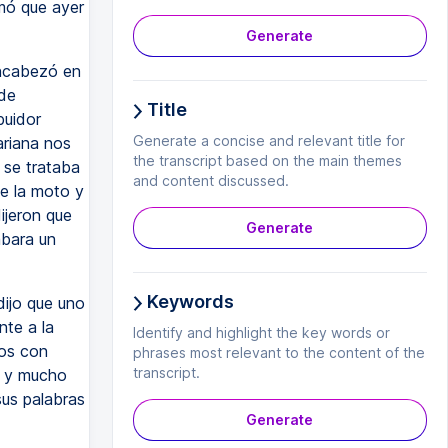
mó que ayer
Generate
encabezó en
 de
Title
buidor
Generate a concise and relevant title for
ariana nos
the transcript based on the main themes
 se trataba
and content discussed.
de la moto y
ijeron que
Generate
abara un
Keywords
ijo que uno
nte a la
Identify and highlight the key words or
os con
phrases most relevant to the content of the
transcript.
o y mucho
us palabras
Generate