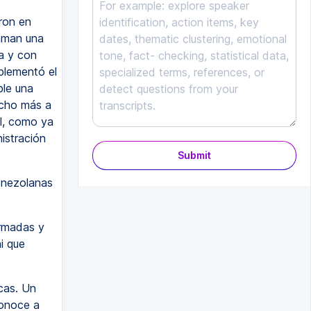
ron en
laman una
ia y con
plementó el
ble una
ucho más a
al, como ya
istración
Submit
enezolanas
Armadas y
i que
cas. Un
conoce a