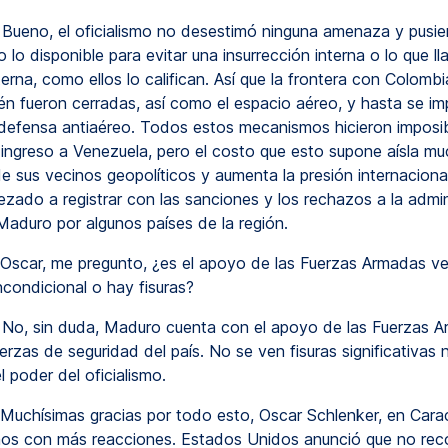
Bueno, el oficialismo no desestimó ninguna amenaza y pusie
lo disponible para evitar una insurrección interna o lo que l
erna, como ellos lo califican. Así que la frontera con Colomb
ién fueron cerradas, así como el espacio aéreo, y hasta se im
defensa antiaéreo. Todos estos mecanismos hicieron imposi
e ingreso a Venezuela, pero el costo que esto supone aísla m
e sus vecinos geopolíticos y aumenta la presión internacion
ado a registrar con las sanciones y los rechazos a la admin
Maduro por algunos países de la región.
Oscar, me pregunto, ¿es el apoyo de las Fuerzas Armadas v
incondicional o hay fisuras?
No, sin duda, Maduro cuenta con el apoyo de las Fuerzas 
erzas de seguridad del país. No se ven fisuras significativas n
 poder del oficialismo.
Muchísimas gracias por todo esto, Oscar Schlenker, en Cara
os con más reacciones. Estados Unidos anunció que no re