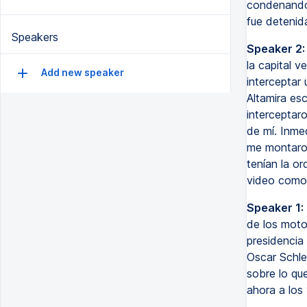
condenando 
fue detenid
Speakers
Speaker 2:
la capital v
Add new speaker
interceptar 
Altamira es
interceptar
de mí. Inme
me montaron
tenían la o
video como 
Speaker 1:
de los moto
presidenci
Oscar Schle
sobre lo qu
ahora a los