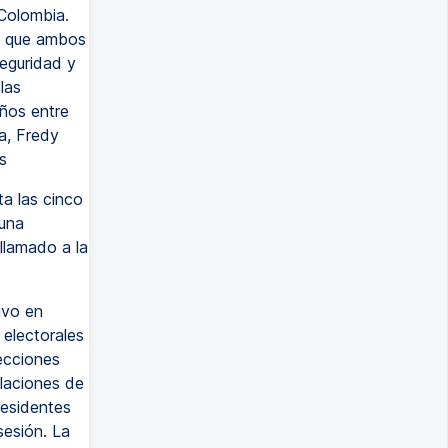
 Colombia.
e que ambos
seguridad y
las
años entre
a, Fredy
s
a las cinco
 una
llamado a la
ivo en
 electorales
lecciones
elaciones de
residentes
sesión. La