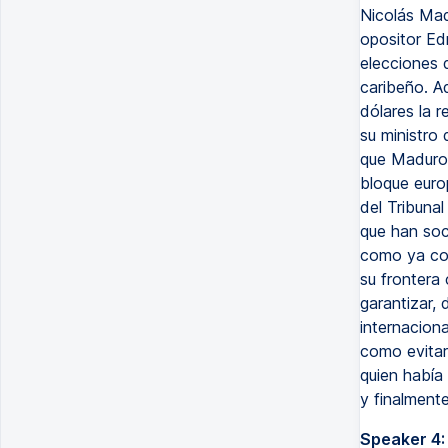
Nicolás Mad
opositor Ed
elecciones 
caribeño. A
dólares la 
su ministro 
que Maduro 
bloque euro
del Tribuna
que han soc
como ya com
su frontera
garantizar, 
internaciona
como evitar 
quien había
y finalmente
Speaker 4: