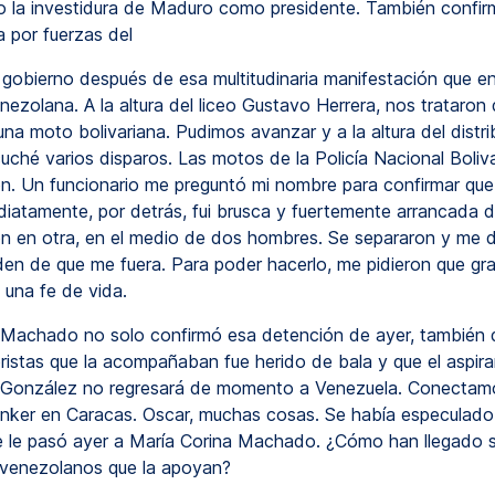
la investidura de Maduro como presidente. También confir
a por fuerzas del
gobierno después de esa multitudinaria manifestación que 
enezolana. A la altura del liceo Gustavo Herrera, nos trataron
una moto bolivariana. Pudimos avanzar y a la altura del distri
cuché varios disparos. Las motos de la Policía Nacional Boliv
on. Un funcionario me preguntó mi nombre para confirmar que
diatamente, por detrás, fui brusca y fuertemente arrancada 
 en otra, en el medio de dos hombres. Se separaron y me d
rden de que me fuera. Para poder hacerlo, me pidieron que gr
una fe de vida.
Machado no solo confirmó esa detención de ayer, también d
ristas que la acompañaban fue herido de bala y que el aspira
a González no regresará de momento a Venezuela. Conectam
nker en Caracas. Oscar, muchas cosas. Se había especulad
e le pasó ayer a María Corina Machado. ¿Cómo han llegado s
 venezolanos que la apoyan?