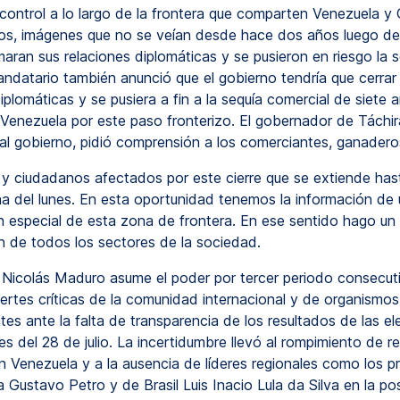
control a lo largo de la frontera que comparten Venezuela y
os, imágenes que no se veían desde hace dos años luego d
aran sus relaciones diplomáticas y se pusieron en riesgo la 
andatario también anunció que el gobierno tendría que cerrar 
iplomáticas y se pusiera a fin a la sequía comercial de siete 
Venezuela por este paso fronterizo. El gobernador de Táchir
n al gobierno, pidió comprensión a los comerciantes, ganadero
y ciudadanos afectados por este cierre que se extiende hast
a del lunes. En esta oportunidad tenemos la información de
n especial de esta zona de frontera. En ese sentido hago un 
 de todos los sectores de la sociedad.
Nicolás Maduro asume el poder por tercer periodo consecut
ertes críticas de la comunidad internacional y de organismos
es ante la falta de transparencia de los resultados de las e
es del 28 de julio. La incertidumbre llevó al rompimiento de r
on Venezuela y a la ausencia de líderes regionales como los p
 Gustavo Petro y de Brasil Luis Inacio Lula da Silva en la po