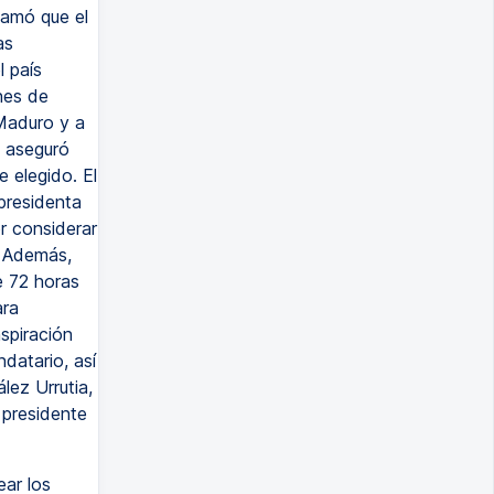
lamó que el
as
 país
nes de
 Maduro y a
a aseguró
 elegido. El
presidenta
r considerar
. Además,
e 72 horas
ara
spiración
datario, así
lez Urrutia,
 presidente
ar los