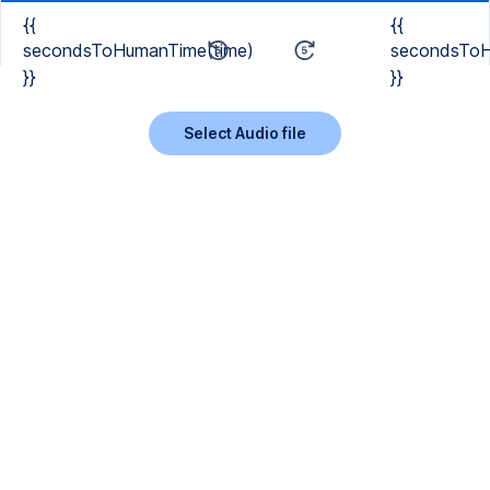
{{
{{
secondsToHumanTime(time)
secondsToH
}}
}}
Select Audio file