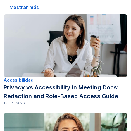
Edición de audio (1)
Mostrar más
Transcripción automática (1)
Leyendas (2)
Educación (4)
Consejos de Gotranscript (1)
Guías prácticas (240)
Accesibilidad
Privacy vs Accessibility in Meeting Docs:
Legal (108)
Redaction and Role-Based Access Guide
13 jun., 2026
Investigación de mercado (29)
Precios (2)