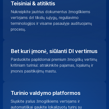
Teisiniai & atitiktis
Nukreipkite jautrius dokumentus žmogiškiems
vertėjams dėl tikslių sąlygų, reguliavimo
terminologijos ir visame pasaulyje audituojamų
procesų.
Bet kuri įmonė, siūlanti DI vertimus
Parduokite papildomai premium žmogišką vertimą
kritiniam turiniui: atrakinkite pajamas, lojalumą ir
įmonės pasitikėjimą mastu.
Turinio valdymo platformos
Siųskite įrašus žmogiškiems vertėjams ir
automatiškai gaukite lokalizuotą turinį su