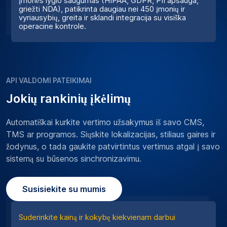
įmonės lygio saugumas (HIPAA, GDPR, PII apsauga,
griežti NDA), patikrinta daugiau nei 450 įmonių ir
vyriausybių, greita ir sklandi integracija su visiška
operacine kontrole.
API VALDOMI PATEIKIMAI
Jokių rankinių įkėlimų
Automatiškai kurkite vertimo užsakymus iš savo CMS,
TMS ar programos. Siųskite lokalizacijas, stiliaus gaires ir
žodynus, o tada gaukite patvirtintus vertimus atgal į savo
sistemą su būsenos sinchronizavimu.
Susisiekite su mumis
Suderinkite kainą ir kokybę kiekvienam darbui