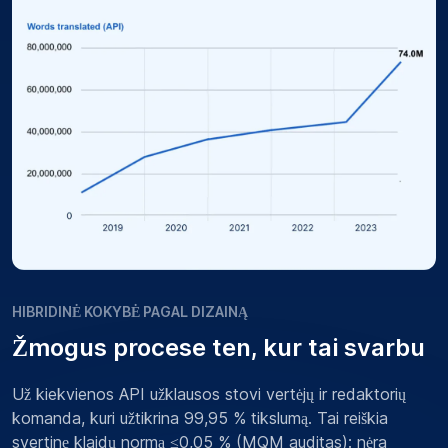
HIBRIDINĖ KOKYBĖ PAGAL DIZAINĄ
Žmogus procese ten, kur tai svarbu
Už kiekvienos API užklausos stovi vertėjų ir redaktorių
komanda, kuri užtikrina 99,95 % tikslumą. Tai reiškia
svertinę klaidų normą ≤0,05 % (MQM auditas): nėra