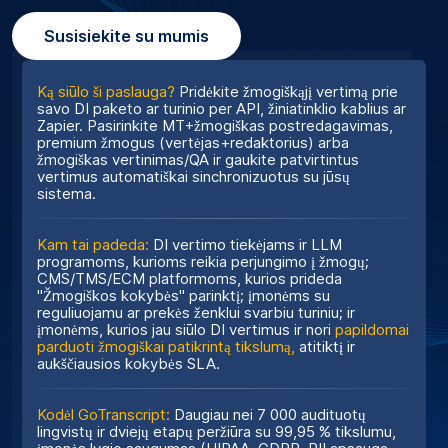
Susisiekite su mumis
Ką siūlo ši paslauga?
Pridėkite žmogiškąjį vertimą prie
savo DI paketo ar turinio per API, žiniatinklio kablius ar
Zapier. Pasirinkite MT+žmogiškas postredagavimas,
premium žmogus (vertėjas+redaktorius) arba
žmogiškas vertinimas/QA ir gaukite patvirtintus
vertimus automatiškai sinchronizuotus su jūsų
sistema.
Kam tai padeda:
DI vertimo tiekėjams ir LLM
programoms, kurioms reikia perjungimo į žmogų;
CMS/TMS/ECM platformoms, kurios prideda
"Žmogiškos kokybės" parinktį; įmonėms su
reguliuojamu ar prekės ženklui svarbiu turiniu; ir
įmonėms, kurios jau siūlo DI vertimus ir nori
papildomai
parduoti žmogiškai patikrintą tikslumą,
atitiktį ir
aukščiausios kokybės SLA.
Kodėl GoTranscript:
Daugiau nei 7 000 audituotų
lingvistų ir dviejų etapų peržiūra su 99,95 % tikslumu,