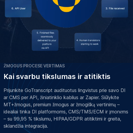
ŽMOGUS PROCESE VERTIMAS
Kai svarbu tikslumas ir atitiktis
Prijunkite GoTranscript audituotus lingvistus prie savo DI
ar CMS per API, žiniatinklio kablius ar Zapier. Siūlykite
MT+žmogus, premium žmogus ar žmogišką vertinimą –
idealiai tinka DI platformoms, CMS/TMS/ECM ir įmonėms
– su 99,95 % tikslumu, HIPAA/GDPR atitiktimi ir greita,
sklandžia integracija.