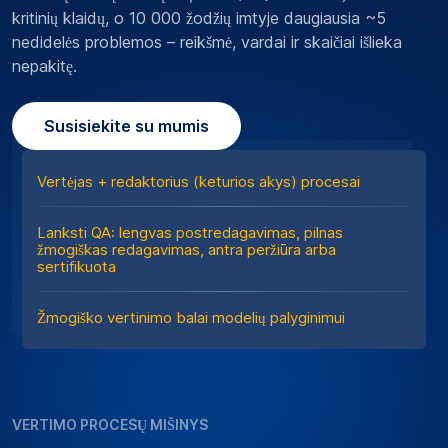
kritinių klaidų, o 10 000 žodžių imtyje daugiausia ~5
nedidelės problemos – reikšmė, vardai ir skaičiai išlieka
nepakitę.
Susisiekite su mumis
Vertėjas + redaktorius (keturios akys) procesai
Lanksti QA: lengvas postredagavimas, pilnas
žmogiškas redagavimas, antra peržiūra arba
sertifikuota
Žmogiško vertinimo balai modelių palyginimui
VERTIMO PROCESŲ MIŠINYS