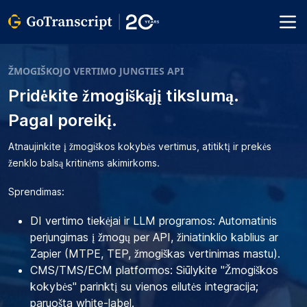
ŽMOGIŠKOJO VERTIMO JUNGTIES API
Pridėkite žmogiškąjį tikslumą.
Pagal poreikį.
Atnaujinkite į žmogiškos kokybės vertimus, atitiktį ir prekės
ženklo balsą kritinėms akimirkoms.
Sprendimas:
DI vertimo tiekėjai ir LLM programos: Automatinis
perjungimas į žmogų per API, žiniatinklio kablius ar
Zapier (MTPE, TEP, žmogiškas vertinimas mastu).
CMS/TMS/ECM platformos: Siūlykite "Žmogiškos
kokybės" parinktį su vienos eilutės integracija;
paruošta white-label.