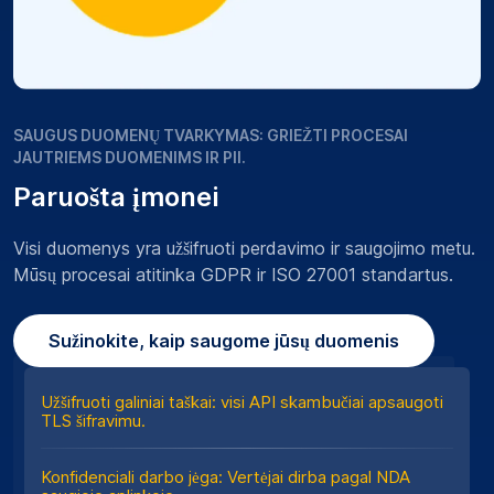
SAUGUS DUOMENŲ TVARKYMAS: GRIEŽTI PROCESAI
JAUTRIEMS DUOMENIMS IR PII.
Paruošta įmonei
Visi duomenys yra užšifruoti perdavimo ir saugojimo metu.
Mūsų procesai atitinka GDPR ir ISO 27001 standartus.
Sužinokite, kaip saugome jūsų duomenis
Užšifruoti galiniai taškai: visi API skambučiai apsaugoti
TLS šifravimu.
Konfidenciali darbo jėga: Vertėjai dirba pagal NDA