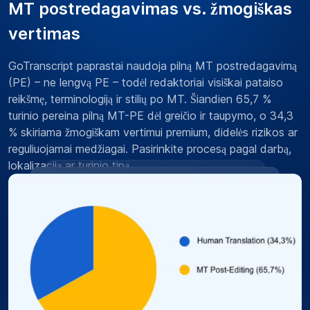
MT postredagavimas vs. žmogiškas
vertimas
GoTranscript paprastai naudoja pilną MT postredagavimą
(PE) – ne lengvą PE – todėl redaktoriai visiškai pataiso
reikšmę, terminologiją ir stilių po MT. Šiandien 65,7 %
turinio pereina pilną MT-PE dėl greičio ir taupymo, o 34,3
% skiriama žmogiškam vertimui premium, didelės rizikos ar
reguliuojamai medžiagai. Pasirinkite procesą pagal darbą,
lokalizaciją ar turinio tipą