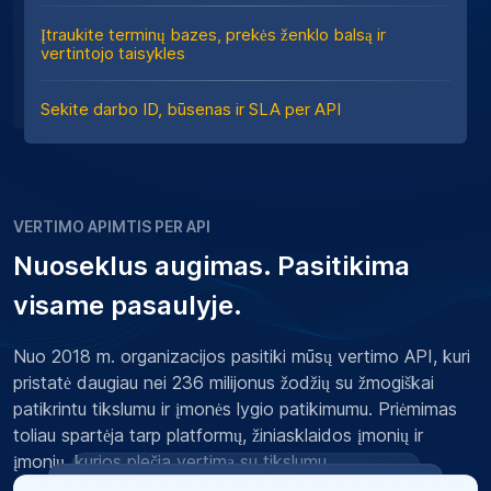
Įtraukite terminų bazes, prekės ženklo balsą ir
vertintojo taisykles
Sekite darbo ID, būsenas ir SLA per API
VERTIMO APIMTIS PER API
Nuoseklus augimas. Pasitikima
visame pasaulyje.
Nuo 2018 m. organizacijos pasitiki mūsų vertimo API, kuri
pristatė daugiau nei 236 milijonus žodžių su žmogiškai
patikrintu tikslumu ir įmonės lygio patikimumu. Priėmimas
toliau spartėja tarp platformų, žiniasklaidos įmonių ir
įmonių, kurios plečia vertimą su tikslumu.