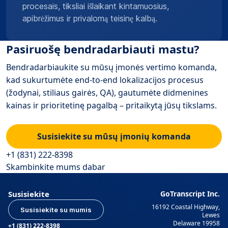
procesais, tiksliai išlaikant kintamuosius,
apibrėžimus ir privalomą teisinę kalbą.
Pasiruošę bendradarbiauti mastu?
Bendradarbiaukite su mūsų įmonės vertimo komanda,
kad sukurtumėte end-to-end lokalizacijos procesus
(žodynai, stiliaus gairės, QA), gautumėte didmenines
kainas ir prioritetinę pagalbą – pritaikytą jūsų tikslams.
Susisiekite su mūsų įmonių komanda
+1 (831) 222-8398
Skambinkite mums dabar
Susisiekite
GoTranscript Inc.
16192 Coastal Highway,
Susisiekite su mumis
Lewes
Delaware 19958
+1 (831) 222-8398