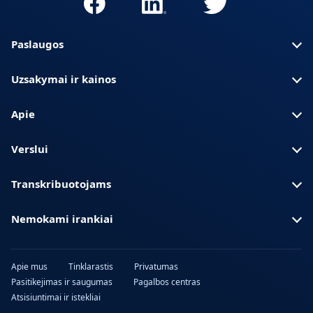
Paslaugos
Uzsakymai ir kainos
Apie
Verslui
Transkribuotojams
Nemokami irankiai
Apie mus
Tinklarastis
Privatumas
Pasitikejimas ir saugumas
Pagalbos centras
Atsisiuntimai ir istekliai