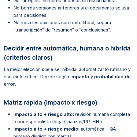
No “arregles” números dudosos sin escucharlos.
No borres versiones anteriores si el documento se usa
para decisiones.
No mezcles opiniones con texto literal; separa
“transcripción” de “resumen” o “conclusiones”.
Decidir entre automática, humana o híbrida
(criterios claros)
La mejor elección suele ser híbrida: automatizar lo rutinario y
escalar lo crítico. Decide según
impacto
y
probabilidad de
error
.
Matriz rápida (impacto x riesgo)
Impacto alto + riesgo alto:
revisión humana completa
o por especialista (legal/finanzas/RR. HH.).
Impacto alto + riesgo medio:
automática + QA
humano dirigido con marcas.