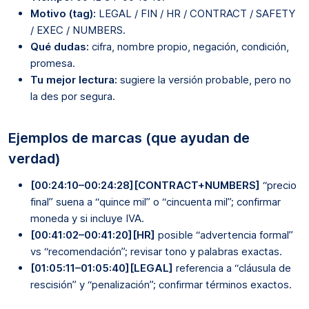
Motivo (tag):
LEGAL / FIN / HR / CONTRACT / SAFETY
/ EXEC / NUMBERS.
Qué dudas:
cifra, nombre propio, negación, condición,
promesa.
Tu mejor lectura:
sugiere la versión probable, pero no
la des por segura.
Ejemplos de marcas (que ayudan de
verdad)
[00:24:10–00:24:28][CONTRACT+NUMBERS]
“precio
final” suena a “quince mil” o “cincuenta mil”; confirmar
moneda y si incluye IVA.
[00:41:02–00:41:20][HR]
posible “advertencia formal”
vs “recomendación”; revisar tono y palabras exactas.
[01:05:11–01:05:40][LEGAL]
referencia a “cláusula de
rescisión” y “penalización”; confirmar términos exactos.