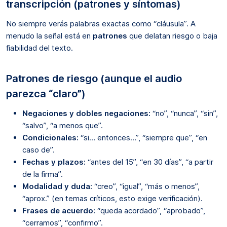
transcripción (patrones y síntomas)
No siempre verás palabras exactas como “cláusula”. A
menudo la señal está en
patrones
que delatan riesgo o baja
fiabilidad del texto.
Patrones de riesgo (aunque el audio
parezca “claro”)
Negaciones y dobles negaciones:
“no”, “nunca”, “sin”,
“salvo”, “a menos que”.
Condicionales:
“si… entonces…”, “siempre que”, “en
caso de”.
Fechas y plazos:
“antes del 15”, “en 30 días”, “a partir
de la firma”.
Modalidad y duda:
“creo”, “igual”, “más o menos”,
“aprox.” (en temas críticos, esto exige verificación).
Frases de acuerdo:
“queda acordado”, “aprobado”,
“cerramos”, “confirmo”.