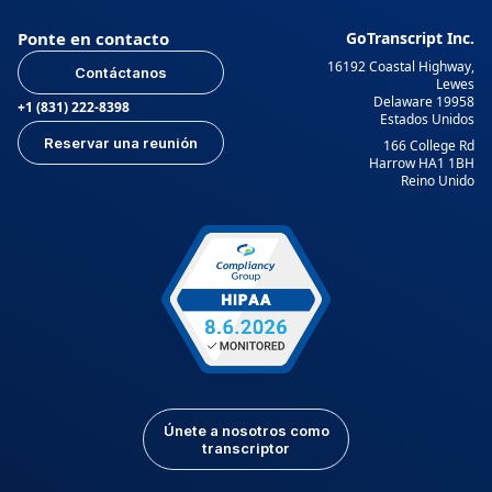
Ponte en contacto
GoTranscript Inc.
16192 Coastal Highway,
Contáctanos
Lewes
Delaware 19958
+1 (831) 222-8398
Estados Unidos
Reservar una reunión
166 College Rd
Harrow HA1 1BH
Reino Unido
Únete a nosotros como
transcriptor