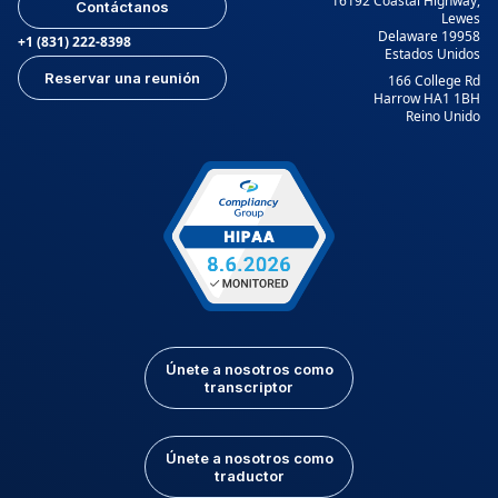
16192 Coastal Highway,
Contáctanos
Lewes
Delaware 19958
+1 (831) 222-8398
Estados Unidos
Reservar una reunión
166 College Rd
Harrow HA1 1BH
Reino Unido
Únete a nosotros como
transcriptor
Únete a nosotros como
traductor